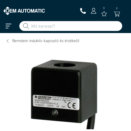
0
0
Bernstein induktív kapcsoló és érzékelő