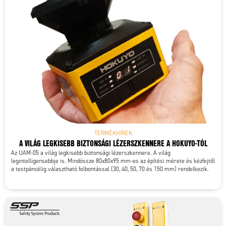
Min. üzemi hőmérséklet
-25 °C
Test anyaga
Műanyag
TERMÉKHÍREK
A VILÁG LEGKISEBB BIZTONSÁGI LÉZERSZKENNERE A HOKUYO-TÓL
Az UAM-05 a világ legkisebb biztonsági lézerszkennere. A világ
legintelligensebbje is. Mindössze 80x80x95 mm-es az építési mérete és kézfejtől
a testpáncélig választható felbontással (30, 40, 50, 70 és 150 mm) rendelkezik.