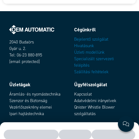
Cégünkről
Bejelentő szolgálat
2040 Budaörs
Hivatásunk
Gyár u. 2.
Üzleti modellünk
Tel: 06-23 880-895
Specializált szervezeti
[email protected]
felépítés
Szállítási feltételek
Üzletágak
Ügyfélszolgálat
Áramlás- és nyomástechnika
Kapcsolat
Szenzor és Biztonság
Adatvédelmi irányelvek
Vezérlőszekrény elemei
Qnister Whistle Blower
Ipari hajtástechnika
szolgáltatás