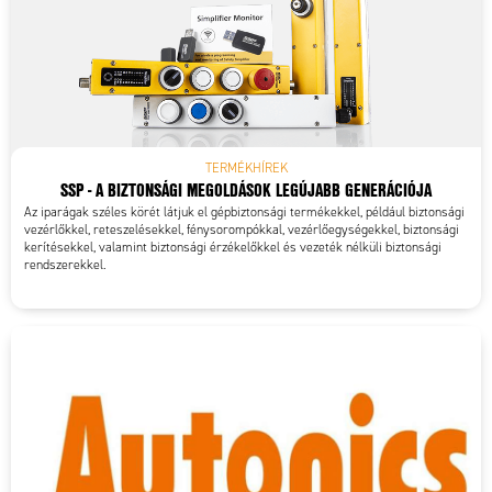
TERMÉKHÍREK
SSP - A BIZTONSÁGI MEGOLDÁSOK LEGÚJABB GENERÁCIÓJA
Az iparágak széles körét látjuk el gépbiztonsági termékekkel, például biztonsági
vezérlőkkel, reteszelésekkel, fénysorompókkal, vezérlőegységekkel, biztonsági
kerítésekkel, valamint biztonsági érzékelőkkel és vezeték nélküli biztonsági
rendszerekkel.