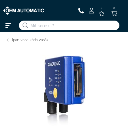
0
0
Ipari vonalkódolvasók