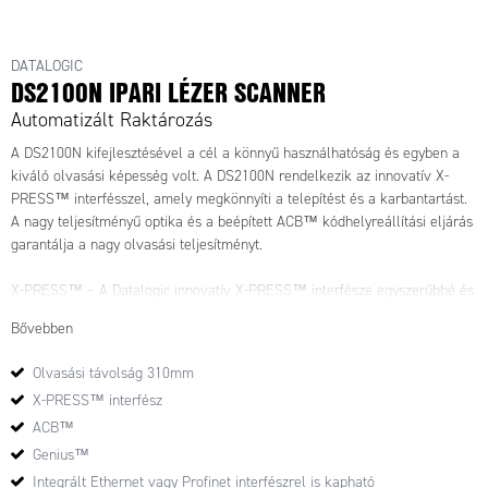
DATALOGIC
DS2100N IPARI LÉZER SCANNER
Automatizált Raktározás
A DS2100N kifejlesztésével a cél a könnyű használhatóság és egyben a
kiváló olvasási képesség volt. A DS2100N rendelkezik az innovatív X-
PRESS™ interfésszel, amely megkönnyíti a telepítést és a karbantartást.
A nagy teljesítményű optika és a beépített ACB™ kódhelyreállítási eljárás
garantálja a nagy olvasási teljesítményt.
X-PRESS™ – A Datalogic innovatív X-PRESS™ interfésze egyszerűbbé és
könnyebbé teszi a telepítést és a karbantartást. A készülék 5 LED-diódája
Bővebben
jól áttekinthetően jeleníti meg az állapot- és diagnosztikai információkat.
Az olvasó multifunkciós gombjával könnyen kalibrálható a leolvasási
Olvasási távolság 310mm
skála, a leolvasási távolság és az új kódok betanítása.
X-PRESS™ interfész
ACB™ (Advanced Code Builder – továbbfejlesztett kódfelépítés)
ACB™
Ez a funkció a sérült kódok leolvasását teszi lehetővé úgy, hogy egy kód
Genius™
két részét összeilleszti. Az ACB™ segítségével hatékonyan leolvashatóak
Integrált Ethernet vagy Profinet interfészrel is kapható