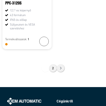
PPC-3120S
12,1"-os képernyő
4:3 formátum
IP65-ös előlap
Süllyesztett és VESA
szereléshez
1
Termékváltozatok:
1
2
Cégünkről