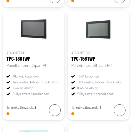
ADVANTECH
ADVANTECH
TPC-1881WP
TPC-1581WP
Panelbe szerelt ipari PC
Panelre szerelt ipari PC
18,5"-os képernyő
15,6” képernyő
16:9 széles, többérintős kijelző
16:9 széles, többérintős kijelző
IP66-os előlap
IP66-os előlap
Süllyesztett szereléshez
Süllyesztett szereléshez
2
1
Termékváltozatok:
Termékváltozatok: