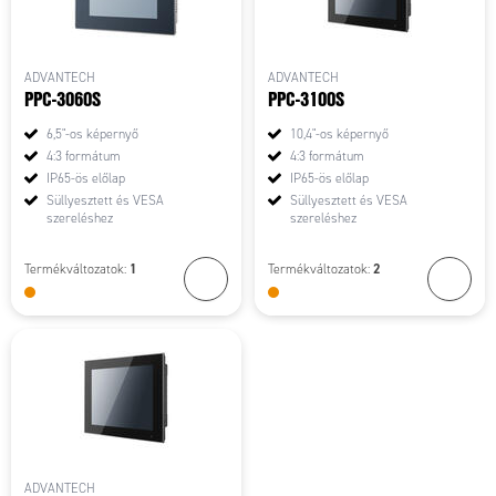
ADVANTECH
ADVANTECH
PPC-3060S
PPC-3100S
6,5"-os képernyő
10,4"-os képernyő
4:3 formátum
4:3 formátum
IP65-ös előlap
IP65-ös előlap
Süllyesztett és VESA
Süllyesztett és VESA
szereléshez
szereléshez
1
2
Termékváltozatok:
Termékváltozatok:
ADVANTECH