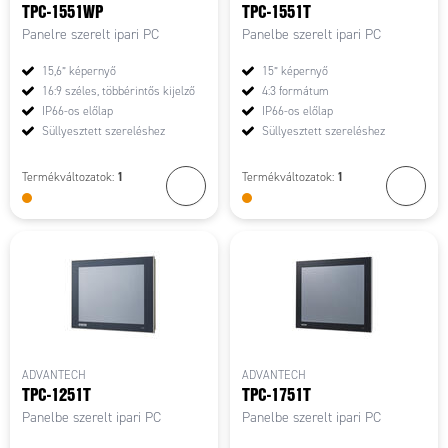
TPC-1551WP
TPC-1551T
Panelre szerelt ipari PC
Panelbe szerelt ipari PC
15,6” képernyő
15” képernyő
16:9 széles, többérintős kijelző
4:3 formátum
IP66-os előlap
IP66-os előlap
Süllyesztett szereléshez
Süllyesztett szereléshez
1
1
Termékváltozatok:
Termékváltozatok:
ADVANTECH
ADVANTECH
TPC-1251T
TPC-1751T
Panelbe szerelt ipari PC
Panelbe szerelt ipari PC