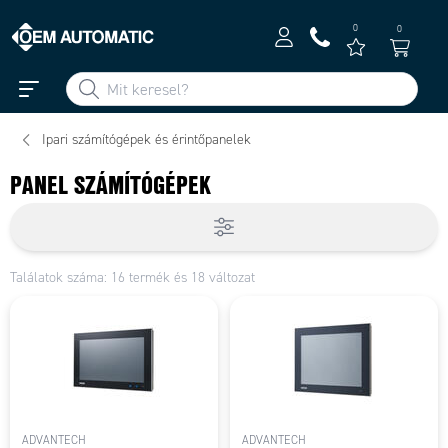
0
0
Ipari számítógépek és érintőpanelek
PANEL SZÁMÍTÓGÉPEK
Találatok száma: 16 termék és 18 változat
ADVANTECH
ADVANTECH