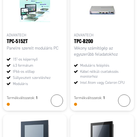
ADVANTECH
ADVANTECH
TPC-5152T
TPC-B200
Panelre szerelt moduláris PC
Vékony számítógép az
egyszerűbb feladatokhoz
15"-os képernyő
4:3 formátum
Moduláris felépítés
IP66-os előlap
Kábel nélküli csatlakozás
monitorhoz
Süllyesztett szereléshez
Intel Atom vagy Celeron CPU
Moduláris
1
1
Termékváltozatok:
Termékváltozatok: