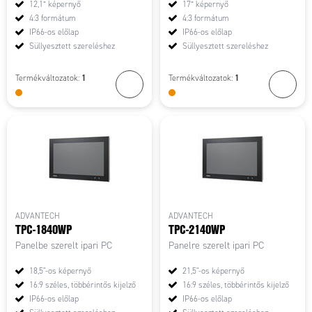
12,1” képernyő
17” képernyő
4:3 formátum
4:3 formátum
IP66-os előlap
IP66-os előlap
Süllyesztett szereléshez
Süllyesztett szereléshez
1
1
Termékváltozatok:
Termékváltozatok:
ADVANTECH
ADVANTECH
TPC-1840WP
TPC-2140WP
Panelbe szerelt ipari PC
Panelre szerelt ipari PC
18,5"-os képernyő
21,5"-os képernyő
16:9 széles, többérintős kijelző
16:9 széles, többérintős kijelző
IP66-os előlap
IP66-os előlap