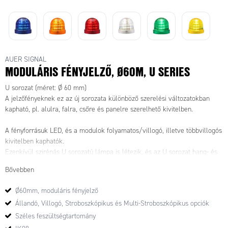
AUER SIGNAL
MODULÁRIS FÉNYJELZŐ, Ø60M, U SERIES
U sorozat (méret: Ø 60 mm)
A jelzőfényeknek ez az új sorozata különböző szerelési változatokban
kapható, pl. alulra, falra, csőre és panelre szerelhető kivitelben.
A fényforrásuk LED, és a modulok folyamatos/villogó, illetve többvillogós
kivitelben kaphatók.
Ezenkívül szirénás U sorozatú lámpa is létezik, és az U sorozat hang- és
fényjelzései kombinálhatók is.
Bővebben
– Bajonettzáras modulok
Ø60mm, moduláris fényjelző
– Folyamatos/villogó/többvillogós LED
Állandó, Villogó, Stroboszkópikus és Multi-Stroboszkópikus opciók
– Fény és hang kombinálva
– 100 dB-ig terjedő
Széles feszültségtartomány
– IP66