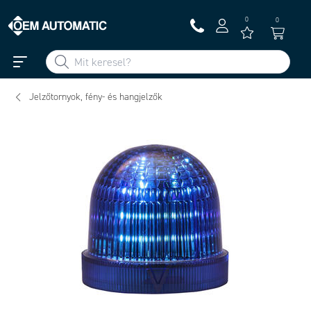
0
0
Jelzőtornyok, fény- és hangjelzők