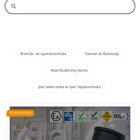
Termékhírek
Eseményeket
Tudás
OEM Magazin
Áramlás- és nyomástechnika
Szenzor és Biztonság
Vezérlőszekrény elemei
Ipari elektronika és Ipari hajtástechnika
TERMÉKHÍREK