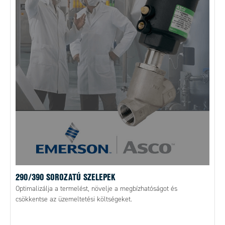
290/390 SOROZATÚ SZELEPEK
Optimalizálja a termelést, növelje a megbízhatóságot és
csökkentse az üzemeltetési költségeket.