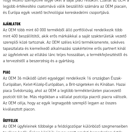
hogy vezető szereplővé tegye őket a saját piaci résükön. Ezáltal az OEM a
legjobb értékesítési csatornává válik beszállítói számára az OEM piacain,
és Európa egyik vezető technológiai kereskedelmi csoportjává.
AJÁNLATOK
Az OEM több mint 60 000 termékből álló portfólióval rendelkezik több
mint 400 beszállítótól, akik erős márkáikkal a saját szakterületük vezető
szereplői közé tartoznak. Az OEM széles körű termékismerete, sokéves
tapasztalata és kiemelkedő alkalmazási szakértelme erős partnert kínál
az ügyfeleknek az ellátási lánc teljes hosszában, a termékfejlesztéstől és
a tervezéstől a beszerzésig és a gyártásig.
PIAC
Az OEM 36 működő üzleti egységgel rendelkezik 16 országban Észak-
Európában, Kelet-Közép-Európában, a Brit-szigeteken és Kínában. Hazai
piaca Svédország, ahol az OEM a legtöbb termékterületen piacvezető
pozíciót tölt be. Más régiókban a vállalat pozíciója piacról piacra változik.
Az OEM célja, hogy az egyik legnagyobb szereplő legyen az összes
kiválasztott piacon.
ÜGYFELEK
Az OEM ügyfeleinek többsége a feldolgozóipar különböző szegmenseiben