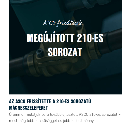
AZ ASCO FRISSÍTETTE A 210-ES SOROZATÚ
MÁGNESSZELEPEKET
Örömmel mutatjuk be a továbbfejlesztett ASCO 210-es sorozatot –
most még több lehetőséggel és jobb teljesítménnyel.