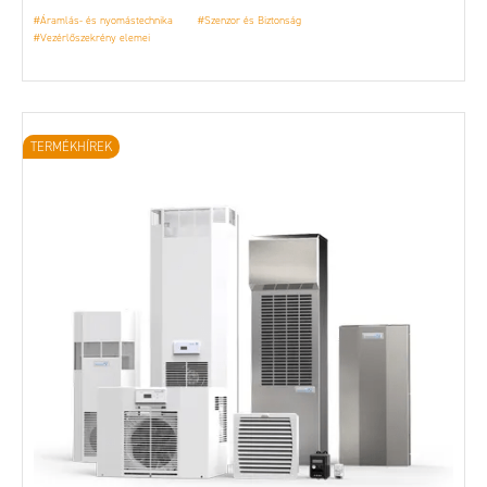
#Áramlás- és nyomástechnika
#Szenzor és Biztonság
#Vezérlőszekrény elemei
TERMÉKHÍREK