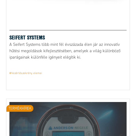
SEIFERT SYSTEMS
A Seifert Systems több mint fél évszázada élen jár az innovatív
hűtési megoldások kifejlesztésében, amelyek a világ különböző
iparágainak különféle igényeit elégítik ki.
#Vezérlőszekrény elemei
TERMÉKHÍREK