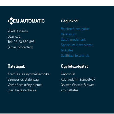
Cégünkről
Bejelentő szolgálat
2040 Budaörs
Hivatásunk
Gyár u. 2.
Üzleti modellünk
Tel: 06-23 880-895
Specializált szervezeti
[email protected]
felépítés
Szállítási feltételek
Üzletágak
Ügyfélszolgálat
Áramlás- és nyomástechnika
Kapcsolat
Szenzor és Biztonság
Adatvédelmi irányelvek
Vezérlőszekrény elemei
Qnister Whistle Blower
Ipari hajtástechnika
szolgáltatás