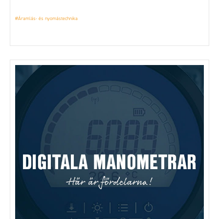
#Áramlás- és nyomástechnika