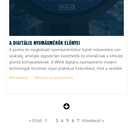
A DIGITÁLIS NYOMÁSMÉRŐK ELŐNYEI
A pontos és megbízható nyomásméréshez fejlett műszerekre van
szükség, amelyek egyszerűen kezelhetők és ellenállnak a kihívást
jelentő környezeteknek. A WIKA digitális nyomásmérői modern
technológiát ötvöznek olyan praktikus funkciókkal, mint a vezeték
nélküli adatátvitel, az adatrögzítők és a nagy felbontású mérési
#Manométerek
#Áramlás- és nyomástechnika
értékek. Az alkalmazási területek az autóipartól és
repüléstechnikától kezdve az orvostechnológián és energetikán át
egészen a speciális kalibrálási feladatokig terjednek – így ezek a
műszerek rugalmas és fenntartható megoldást kínálnak
mindennapi monitorozáshoz is.
« Előző
1
2
3
4
5
6
7
Következő »