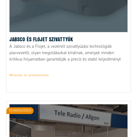
JABSCO ÉS FLOJET SZIVATTYÚK
A Jabsco és a Flojet, a vezérelt szivattyúzási technológiák
piacvezetői, olyan megoldásokat kínálnak, amelyek minden
kritikus folyamatban garantálják a precíz és stabil teljesítményt
#Áramlás- és nyomástechnika
TERMÉKHÍREK