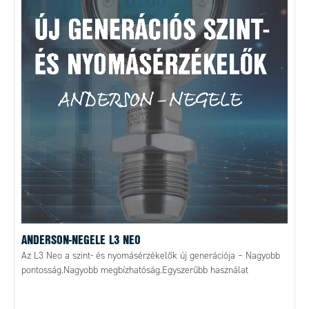
ANDERSON-NEGELE L3 NEO
Az L3 Neo a szint- és nyomásérzékelők új generációja – Nagyobb
pontosság.Nagyobb megbízhatóság.Egyszerűbb használat