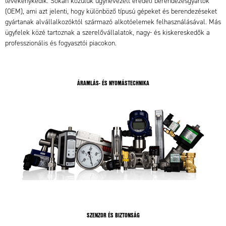
tevékenykedik. Sokan közülük úgynevezett eredeti berendezésgyártók
(OEM), ami azt jelenti, hogy különböző típusú gépeket és berendezéseket
gyártanak alvállalkozóktól származó alkotóelemek felhasználásával. Más
ügyfelek közé tartoznak a szerelővállalatok, nagy- és kiskereskedők a
professzionális és fogyasztói piacokon.
ÁRAMLÁS- ÉS NYOMÁSTECHNIKA
SZENZOR ÉS BIZTONSÁG