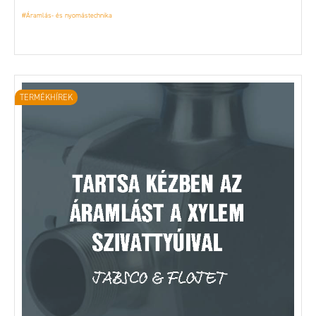
#Áramlás- és nyomástechnika
TERMÉKHÍREK