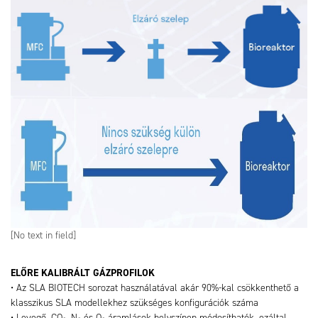
[No text in field]
ELŐRE KALIBRÁLT GÁZPROFILOK
• Az SLA BIOTECH sorozat használatával akár 90%-kal csökkenthető a
klasszikus SLA modellekhez szükséges konfigurációk száma
• Levegő, CO₂, N₂ és O₂ áramlások helyszínen módosíthatók, ezáltal