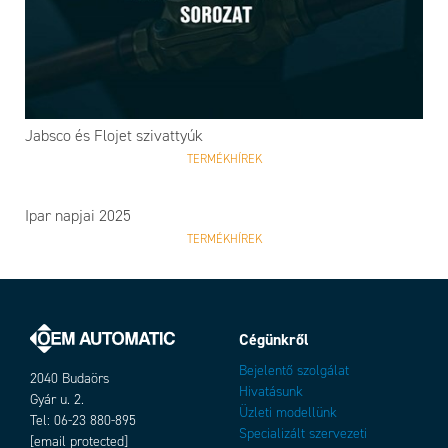
Jabsco és Flojet szivattyúk
TERMÉKHÍREK
Ipar napjai 2025
TERMÉKHÍREK
Cégünkről
Bejelentő szolgálat
2040 Budaörs
Hivatásunk
Gyár u. 2.
Üzleti modellünk
Tel: 06-23 880-895
Specializált szervezeti
[email protected]