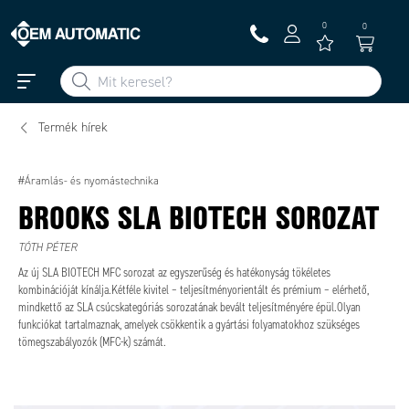
0
0
Termék hírek
#Áramlás- és nyomástechnika
BROOKS SLA BIOTECH SOROZAT
TÓTH PÉTER
Az új SLA BIOTECH MFC sorozat az egyszerűség és hatékonyság tökéletes
kombinációját kínálja.Kétféle kivitel – teljesítményorientált és prémium – elérhető,
mindkettő az SLA csúcskategóriás sorozatának bevált teljesítményére épül.Olyan
funkciókat tartalmaznak, amelyek csökkentik a gyártási folyamatokhoz szükséges
tömegszabályozók (MFC-k) számát.