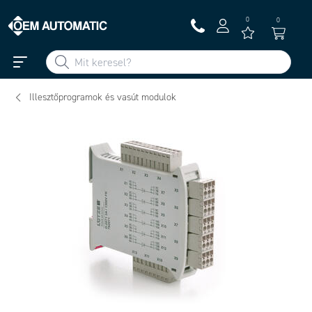
0
0
Illesztőprogramok és vasút modulok