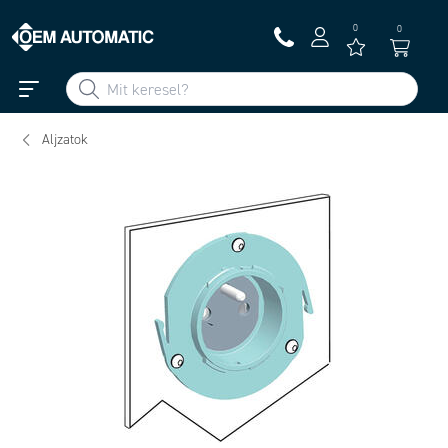
0
0
Aljzatok