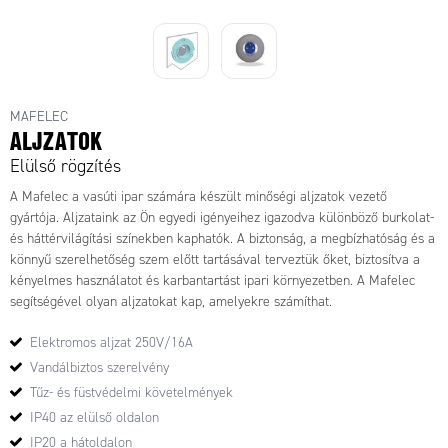
MAFELEC
ALJZATOK
Elülső rögzítés
A Mafelec a vasúti ipar számára készült minőségi aljzatok vezető
gyártója. Aljzataink az Ön egyedi igényeihez igazodva különböző burkolat-
és háttérvilágítási színekben kaphatók. A biztonság, a megbízhatóság és a
könnyű szerelhetőség szem előtt tartásával terveztük őket, biztosítva a
kényelmes használatot és karbantartást ipari környezetben. A Mafelec
segítségével olyan aljzatokat kap, amelyekre számíthat.
Elektromos aljzat 250V/16A
Vandálbiztos szerelvény
Tűz- és füstvédelmi követelmények
IP40 az elülső oldalon
IP20 a hátoldalon