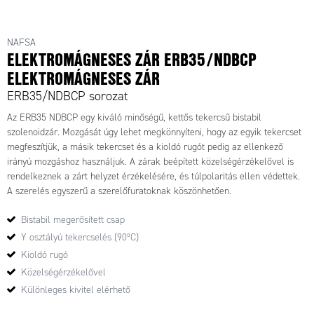
NAFSA
ELEKTROMÁGNESES ZÁR ERB35/NDBCP
ELEKTROMÁGNESES ZÁR
ERB35/NDBCP sorozat
Az ERB35 NDBCP egy kiváló minőségű, kettős tekercsű bistabil
szolenoidzár. Mozgását úgy lehet megkönnyíteni, hogy az egyik tekercset
megfeszítjük, a másik tekercset és a kioldó rugót pedig az ellenkező
irányú mozgáshoz használjuk. A zárak beépített közelségérzékelővel is
rendelkeznek a zárt helyzet érzékelésére, és túlpolaritás ellen védettek.
A szerelés egyszerű a szerelőfuratoknak köszönhetően.
Bistabil megerősített csap
Y osztályú tekercselés (90ºC)
Kioldó rugó
Közelségérzékelővel
Különleges kivitel elérhető