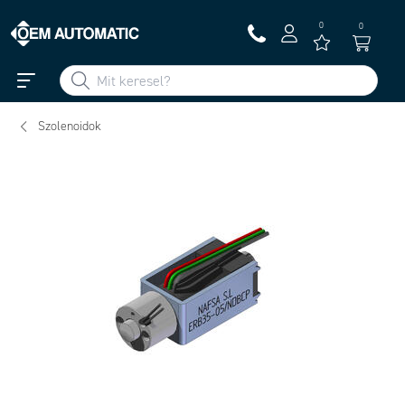
0
0
Szolenoidok