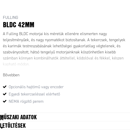
FULLING
BLDC 42MM
A Fulling BLDC motorjai kis méretük ellenére elismerten nagy
teljesítményűek, és nagy nyomatékot biztosítanak. A tekercsek, tengelyek
és karimák testreszabásának lehetőségei gyakorlatilag végtelenek, és
szabványosított, hátsó tengelyű motorjainknak köszönhetően kisebb
számban könnyen kombinálhatók áttétellel, kódolóval és fékkel, készen
kapható módon.
Bővebben
Opcionális hajtómű vagy encoder
Egyedi tekercseléssel elérhető
NEMA rögzítő perem
MŰSZAKI ADATOK
LETÖLTÉSEK