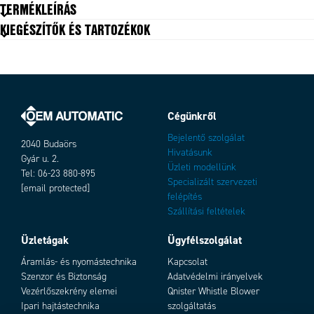
Elülső méret
42x42
TERMÉKLEÍRÁS
Forgatónyomaték-állandó
0,033 Nm/A
KIEGÉSZÍTŐK ÉS TARTOZÉKOK
Hossz
41 mm
Max. áramerősség
6 A
Max. forgatónyomaték
0,19
Névleges áramerősség
1,8 A
Névleges forgatónyomaték
0,0625
Névleges sebesség
Változatok
4000 rpm
Cégünkről
Szigetelési osztály
B
Bejelentő szolgálat
2040 Budaörs
Tápfeszültség
24 V DC
Hivatásunk
Gyár u. 2.
Teljesítmény
26 W
Üzleti modellünk
Tel: 06-23 880-895
Tömeg
0,3 kg
Specializált szervezeti
[email protected]
felépítés
Szállítási feltételek
Üzletágak
Ügyfélszolgálat
Add as new cart row
Add to existing cart row
Áramlás- és nyomástechnika
Kapcsolat
Szenzor és Biztonság
Adatvédelmi irányelvek
Vezérlőszekrény elemei
Qnister Whistle Blower
Ipari hajtástechnika
szolgáltatás