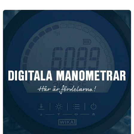
Min. ellenőrző nyomás
5,5 bar
Min. üzemi hőmérséklet
-5 °C
Test anyaga
Rozsdamentes acél 316L
Tömítések anyaga
PFA, PTFE