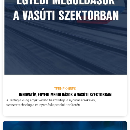
TERMÉKHÍREK
INNOVATÍV, EGYEDI MEGOLDÁSOK A VASÚTI SZEKTORBAN
A Trafag a világ egyik vezető beszállítója a nyomásérzékelés,
szenzortechnológia és nyomáskapcsolók területén