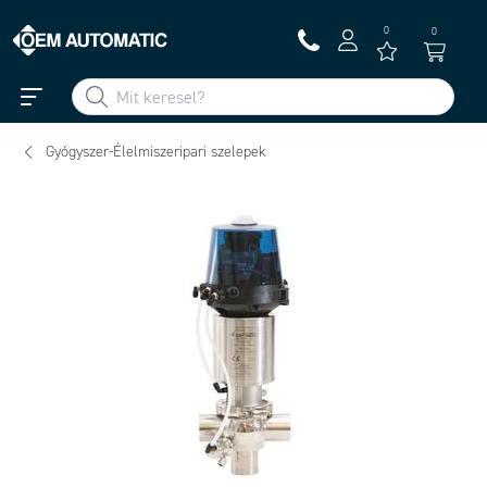
0
0
Gyógyszer-Élelmiszeripari szelepek