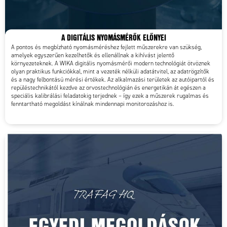
A DIGITÁLIS NYOMÁSMÉRŐK ELŐNYEI
A pontos és megbízható nyomásméréshez fejlett műszerekre van szükség,
amelyek egyszerűen kezelhetők és ellenállnak a kihívást jelentő
környezeteknek. A WIKA digitális nyomásmérői modern technológiát ötvöznek
olyan praktikus funkciókkal, mint a vezeték nélküli adatátvitel, az adatrögzítők
és a nagy felbontású mérési értékek. Az alkalmazási területek az autóipartól és
repüléstechnikától kezdve az orvostechnológián és energetikán át egészen a
speciális kalibrálási feladatokig terjednek – így ezek a műszerek rugalmas és
fenntartható megoldást kínálnak mindennapi monitorozáshoz is.