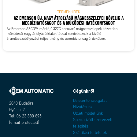
TERMÉKHÍREK
AZ EMERSON ÚJ, NAGY ÁTFOLYÁSÚ MÁGNESSZELEPEI NÖVELIK A
MEGBÍZHATÓSÁGOT ÉS A MŰKÖDÉSI HATÉKONYSÁGOT
Az Emerson ASCO™ márkájú 327C sorozatú mágnesszelepek közvetlen
működésű, nagy átfolyású kialakítással rendelkeznek a kiváló
áramlásszabályozási teljesítmény és üzembiztonság érdekében.
Cégünkről
Bejelentő szolgálat
2040 Budaörs
Hivatásunk
Gyár u. 2.
Üzleti modellünk
Tel: 06-23 880-895
Specializált szervezeti
[email protected]
felépítés
Szállítási feltételek