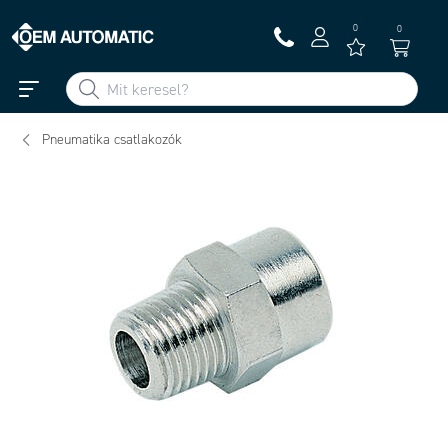
0
0
Pneumatika csatlakozók