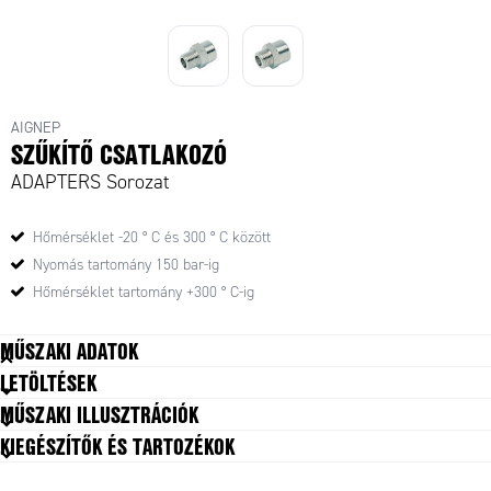
AIGNEP
SZŰKÍTŐ CSATLAKOZÓ
ADAPTERS Sorozat
Hőmérséklet -20 ° C és 300 ° C között
Nyomás tartomány 150 bar-ig
Hőmérséklet tartomány +300 ° C-ig
MŰSZAKI ADATOK
LETÖLTÉSEK
Csatlakozás, belső
G1/8
MŰSZAKI ILLUSZTRÁCIÓK
Csatlakozás, külső
M5
KIEGÉSZÍTŐK ÉS TARTOZÉKOK
Kiszerelés
10 pc
Kivitel
I