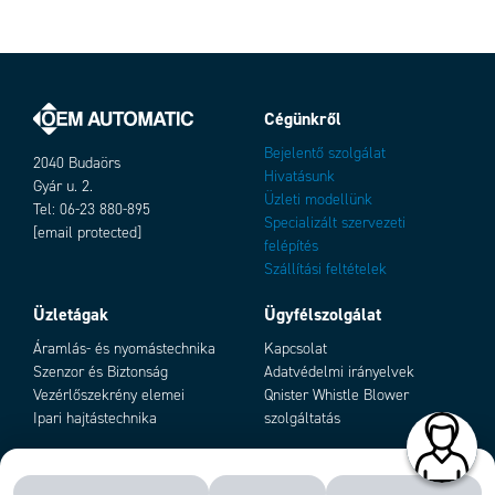
Kivitel
I
Közegek
Sűrített levegő, vákuum,
folyadékok az élelmiszer- és
vegyipar számára
Max. üzemi hőmérséklet
200 °C
Változatok
Cégünkről
Min. üzemi hőmérséklet
-15 °C
Nyomástartomány max. értéke
140 bar
Bejelentő szolgálat
2040 Budaörs
Nyomástartomány min. értéke
Hivatásunk
-0,99 bar
Gyár u. 2.
Üzleti modellünk
O-gyűrű anyaga
FKM
Tel: 06-23 880-895
Specializált szervezeti
Száltípus
Hengeres
[email protected]
felépítés
Test anyaga
Rozsdamentes acél SIS2350 (316L)
Szállítási feltételek
Üzletágak
Ügyfélszolgálat
Add as new cart row
Add to existing cart row
Áramlás- és nyomástechnika
Kapcsolat
Szenzor és Biztonság
Adatvédelmi irányelvek
Vezérlőszekrény elemei
Qnister Whistle Blower
Ipari hajtástechnika
szolgáltatás