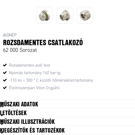
AIGNEP
ROZSDAMENTES CSATLAKOZÓ
62 000 Sorozat
Rozsdamentes acél test
Nyomás tartomány 140 bar-ig
-110 és + 300 ° C közötti hőmérséklet-tartomány
Élelmiszeripari Viton O-gyűrű
MŰSZAKI ADATOK
LETÖLTÉSEK
Csatlakozás
G1/8
MŰSZAKI ILLUSZTRÁCIÓK
Jóváhagyások
PED, REACH, RoHS
KIEGÉSZÍTŐK ÉS TARTOZÉKOK
Kiszerelés
10 pc