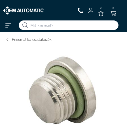
0
0
Pneumatika csatlakozók