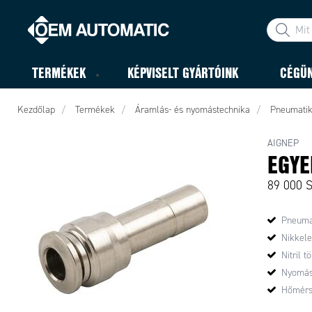
TERMÉKEK
KÉPVISELT GYÁRTÓINK
CÉGÜ
Kezdőlap
Termékek
Áramlás- és nyomástechnika
Pneumati
AIGNEP
EGYE
89 000 
Pneuma
Nikkele
Nitril 
Nyomás 
Hőmérsé