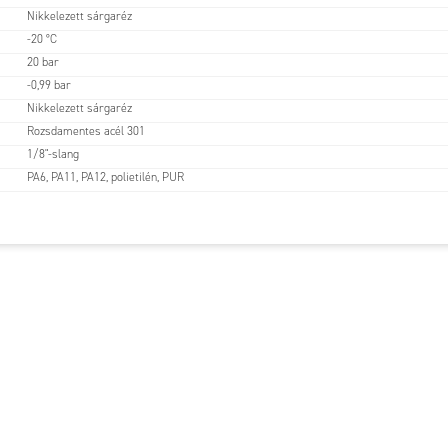
Nikkelezett sárgaréz
-20 °C
20 bar
-0,99 bar
Nikkelezett sárgaréz
Rozsdamentes acél 301
1/8"-slang
PA6, PA11, PA12, polietilén, PUR