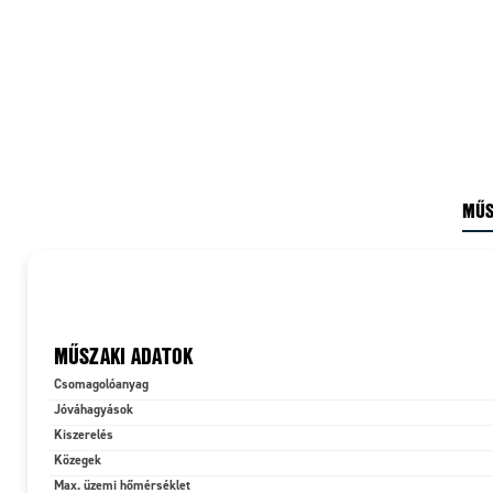
MŰS
MŰSZAKI ADATOK
Csomagolóanyag
Jóváhagyások
Kiszerelés
Közegek
Max. üzemi hőmérséklet