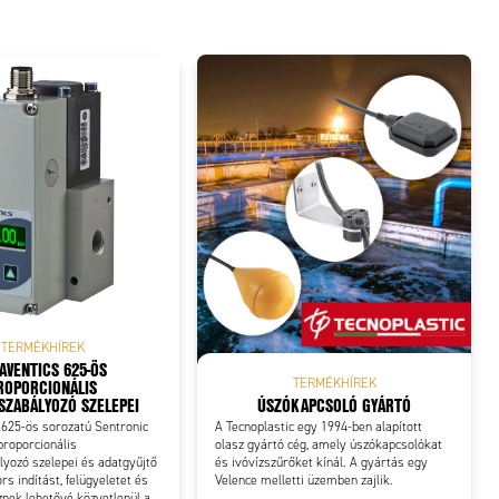
TERMÉKHÍREK
AVENTICS 625-ÖS
ROPORCIONÁLIS
TERMÉKHÍREK
ÚSZÓKAPCSOLÓ GYÁRTÓ
ZABÁLYOZÓ SZELEPEI
A Tecnoplastic egy 1994-ben alapított
625-ös sorozatú Sentronic
olasz gyártó cég, amely úszókapcsolókat
proporcionális
és ivóvízszűrőket kínál. A gyártás egy
yozó szelepei és adatgyűjtő
Velence melletti üzemben zajlik.
rs indítást, felügyeletet és
znek lehetővé közvetlenül a