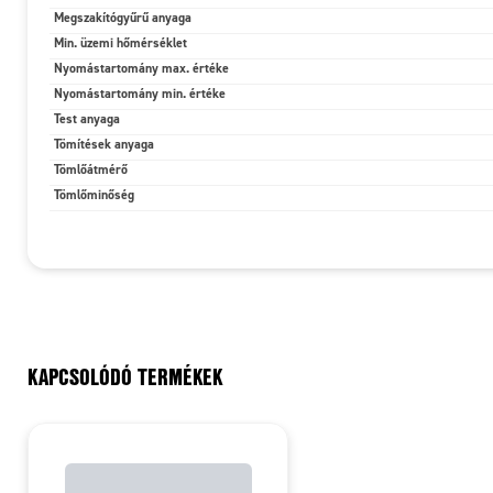
Megszakítógyűrű anyaga
Min. üzemi hőmérséklet
Nyomástartomány max. értéke
Nyomástartomány min. értéke
Test anyaga
Tömítések anyaga
Tömlőátmérő
Tömlőminőség
KAPCSOLÓDÓ TERMÉKEK