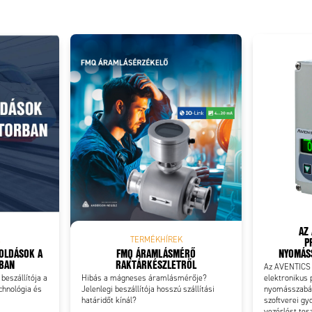
Add as new cart row
 to existing cart row
AZ 
P
TERMÉKHÍREK
GOLDÁSOK A
FMQ ÁRAMLÁSMÉRŐ
NYOMÁSS
RBAN
RAKTÁRKÉSZLETRŐL
Az AVENTICS 
 beszállítója a
Hibás a mágneses áramlásmérője?
elektronikus 
chnológia és
Jelenlegi beszállítója hosszú szállítási
nyomásszabál
határidőt kínál?
szoftverei gyo
vezérlést tes