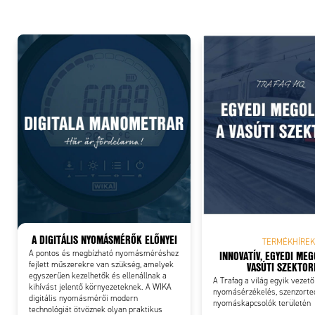
Add
A DIGITÁLIS NYOMÁSMÉRŐK ELŐNYEI
TERMÉKHÍREK
INNOVATÍV, EGYEDI ME
A pontos és megbízható nyomásméréshez
VASÚTI SZEKTO
fejlett műszerekre van szükség, amelyek
egyszerűen kezelhetők és ellenállnak a
A Trafag a világ egyik vezető
kihívást jelentő környezeteknek. A WIKA
nyomásérzékelés, szenzorte
digitális nyomásmérői modern
nyomáskapcsolók területén
technológiát ötvöznek olyan praktikus