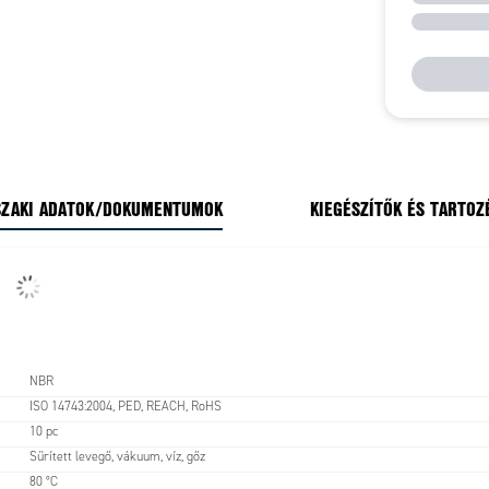
ZAKI ADATOK/DOKUMENTUMOK
KIEGÉSZÍTŐK ÉS TARTOZ
NBR
ISO 14743:2004, PED, REACH, RoHS
10 pc
Sűrített levegő, vákuum, víz, gőz
80 °C