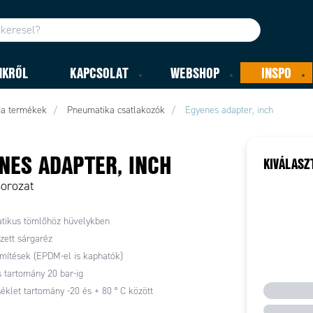
NKRŐL
KAPCSOLAT
WEBSHOP
INSPO
ka termékek
Pneumatika csatlakozók
Egyenes adapter, inch
NES ADAPTER, INCH
KIVÁLASZ
Sorozat
tikus tömlőhöz hüvelykben
zett sárgaréz
tömítések (EPDM-el is kaphatók)
tartomány 20 bar-ig
klet tartomány -20 és + 80 ° C között