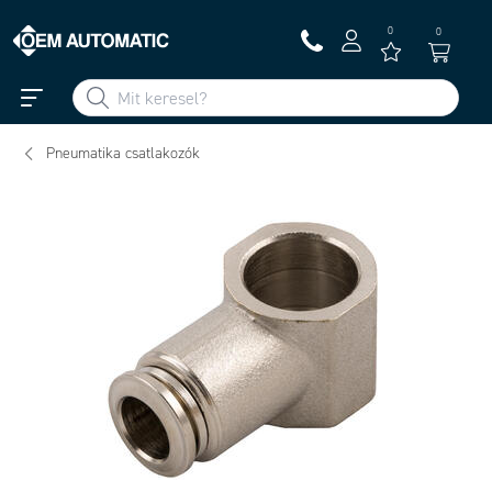
0
0
Pneumatika csatlakozók