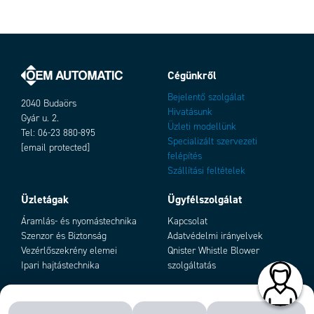
Változatok
Cégünkről
Bejelentő szolgálat
2040 Budaörs
Hivatásunk
Gyár u. 2.
Üzleti modellünk
Tel: 06-23 880-895
Specializált szervezeti
[email protected]
felépítés
Szállítási feltételek
Üzletágak
Ügyfélszolgálat
Add as new cart row
Add to existing cart row
Áramlás- és nyomástechnika
Kapcsolat
Szenzor és Biztonság
Adatvédelmi irányelvek
Vezérlőszekrény elemei
Qnister Whistle Blower
Ipari hajtástechnika
szolgáltatás