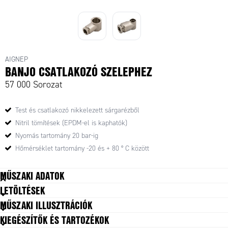
AIGNEP
BANJO CSATLAKOZÓ SZELEPHEZ
57 000 Sorozat
Test és csatlakozó nikkelezett sárgarézből
Nitril tömítések (EPDM-el is kaphatók)
Nyomás tartomány 20 bar-ig
Hőmérséklet tartomány -20 és + 80 ° C között
MŰSZAKI ADATOK
LETÖLTÉSEK
Kiszerelés
10 pc
MŰSZAKI ILLUSZTRÁCIÓK
Kivitel
B
KIEGÉSZÍTŐK ÉS TARTOZÉKOK
Test anyaga
Nikkelezett sárgaréz