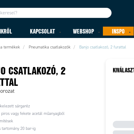
NKRŐL
KAPCSOLAT
WEBSHOP
INSPO
ka termékek
Pneumatika csatlakozók
Banjo csatlakozó, 2 furattal
O CSATLAKOZÓ, 2
KIVÁLASZ
TTAL
Sorozat
kkelezett sárgaréz
 piros vagy fekete acetál műanyagból
ömítések
tartomány 20 bar-ig