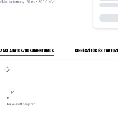
klet tartomány -20 és + 80 ° C között
ZAKI ADATOK/DOKUMENTUMOK
KIEGÉSZÍTŐK ÉS TARTOZ
10 pc
B
Nikkelezett sárgaréz