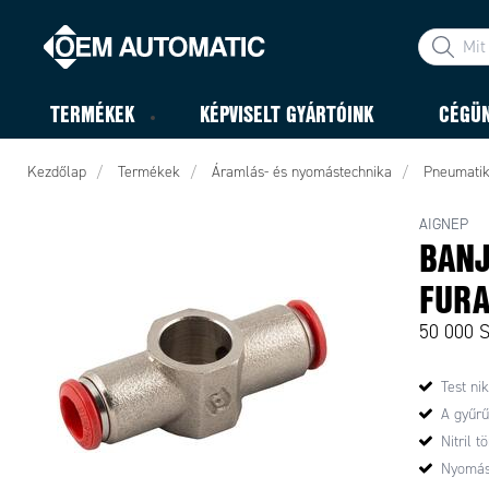
TERMÉKEK
KÉPVISELT GYÁRTÓINK
CÉGÜ
Kezdőlap
Termékek
Áramlás- és nyomástechnika
Pneumati
AIGNEP
BANJ
FURA
50 000 
Test ni
A gyűrű
Nitril t
Nyomás 