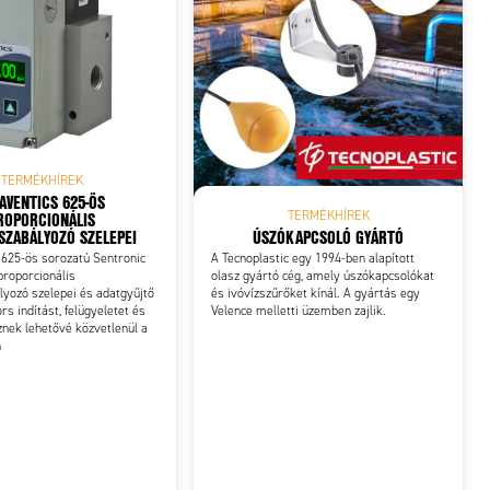
TERMÉKHÍREK
AVENTICS 625-ÖS
ROPORCIONÁLIS
TERMÉKHÍREK
ÚSZÓKAPCSOLÓ GYÁRTÓ
ZABÁLYOZÓ SZELEPEI
A Tecnoplastic egy 1994-ben alapított
625-ös sorozatú Sentronic
olasz gyártó cég, amely úszókapcsolókat
proporcionális
és ivóvízszűrőket kínál. A gyártás egy
yozó szelepei és adatgyűjtő
Velence melletti üzemben zajlik.
rs indítást, felügyeletet és
znek lehetővé közvetlenül a
n