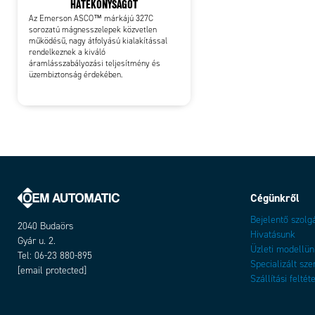
HATÉKONYSÁGOT
Az Emerson ASCO™ márkájú 327C
sorozatú mágnesszelepek közvetlen
működésű, nagy átfolyású kialakítással
rendelkeznek a kiváló
áramlásszabályozási teljesítmény és
üzembiztonság érdekében.
Cégünkről
Bejelentő szolg
2040 Budaörs
Hivatásunk
Gyár u. 2.
Üzleti modellün
Tel: 06-23 880-895
Specializált sze
[email protected]
Szállítási feltét