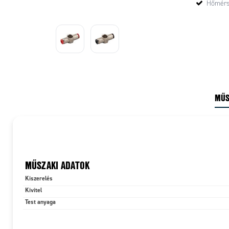
Hőmérsé
MŰS
MŰSZAKI ADATOK
Kiszerelés
Kivitel
Test anyaga