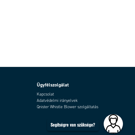
Ügyfélszolgálat
Kapcsolat
Adatvédelmi irányelvek
Qnister Whistle Blower szolgáltatás
Segítségre van szüksége?