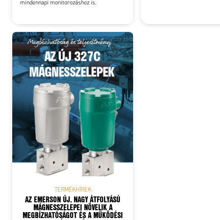
mindennapi monitorozáshoz is.
TERMÉKHÍREK
AZ EMERSON ÚJ, NAGY ÁTFOLYÁSÚ
MÁGNESSZELEPEI NÖVELIK A
MEGBÍZHATÓSÁGOT ÉS A MŰKÖDÉSI