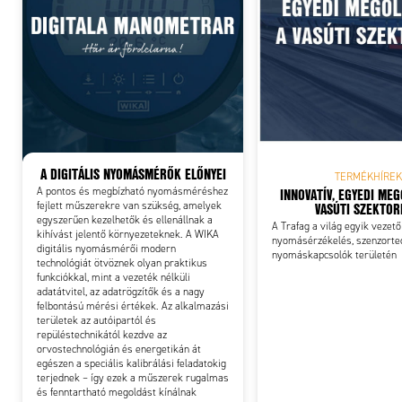
Add
A DIGITÁLIS NYOMÁSMÉRŐK ELŐNYEI
TERMÉKHÍREK
INNOVATÍV, EGYEDI ME
A pontos és megbízható nyomásméréshez
VASÚTI SZEKTO
fejlett műszerekre van szükség, amelyek
egyszerűen kezelhetők és ellenállnak a
A Trafag a világ egyik vezető
kihívást jelentő környezeteknek. A WIKA
nyomásérzékelés, szenzorte
digitális nyomásmérői modern
nyomáskapcsolók területén
technológiát ötvöznek olyan praktikus
funkciókkal, mint a vezeték nélküli
adatátvitel, az adatrögzítők és a nagy
felbontású mérési értékek. Az alkalmazási
területek az autóipartól és
repüléstechnikától kezdve az
orvostechnológián és energetikán át
egészen a speciális kalibrálási feladatokig
terjednek – így ezek a műszerek rugalmas
és fenntartható megoldást kínálnak