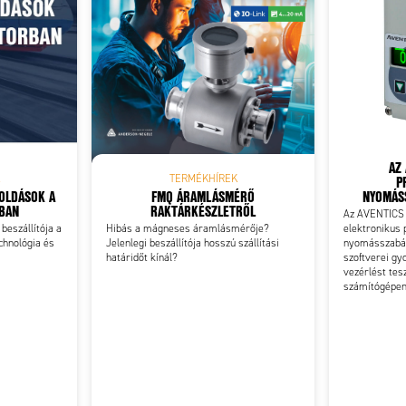
Add as new cart row
 to existing cart row
AZ 
P
TERMÉKHÍREK
GOLDÁSOK A
FMQ ÁRAMLÁSMÉRŐ
NYOMÁSS
RBAN
RAKTÁRKÉSZLETRŐL
Az AVENTICS 
 beszállítója a
Hibás a mágneses áramlásmérője?
elektronikus 
chnológia és
Jelenlegi beszállítója hosszú szállítási
nyomásszabál
határidőt kínál?
szoftverei gyo
vezérlést tes
számítógépe