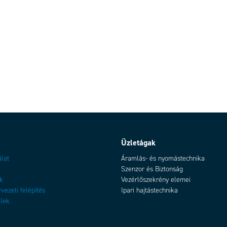
Üzletágak
álat
Áramlás- és nyomástechnika
Szenzor és Biztonság
k
Vezérlőszekrény elemei
rvezeti felépítés
Ipari hajtástechnika
elek