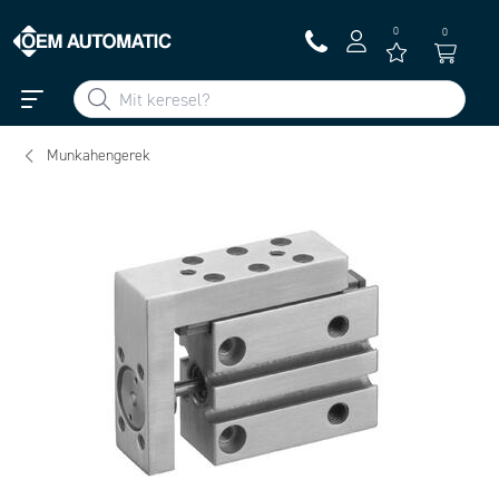
0
0
Munkahengerek