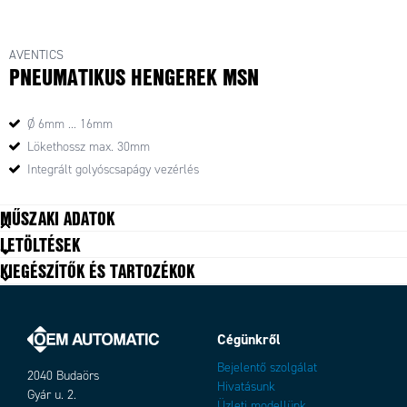
AVENTICS
PNEUMATIKUS HENGEREK MSN
Ø 6mm ... 16mm
Lökethossz max. 30mm
Integrált golyóscsapágy vezérlés
MŰSZAKI ADATOK
LETÖLTÉSEK
KIEGÉSZÍTŐK ÉS TARTOZÉKOK
Cégünkről
Bejelentő szolgálat
2040 Budaörs
Hivatásunk
Gyár u. 2.
Üzleti modellünk