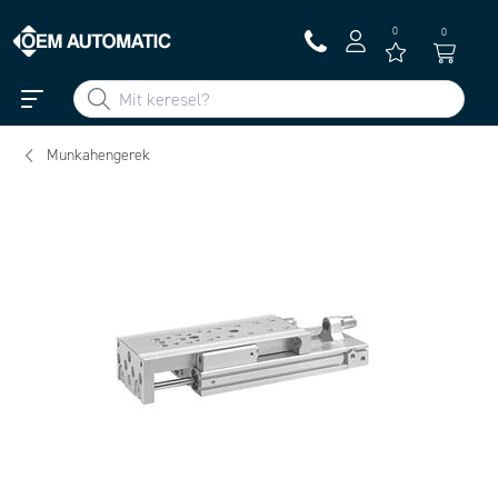
0
0
Munkahengerek