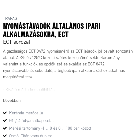
TRAFAG
NYOMÁSTÁVADÓK ÁLTALÁNOS IPARI
ALKALMAZÁSOKRA, ECT
ECT sorozat
A gazdaságos ECT 8472 nyomásmérő az ECT jeladók jól bevált sorozatán
alapul. A -25 és 125°C közötti széles közeghőmérséklet-tartomány,
valamint a funkciók és opciók széles skálája az ECT 8472
nyomástovábbítót sokoldalú, a legtöbb ipari alkalmazáshoz alkalmas
megoldássá teszi.
- Kiváló média kompatibilitás
- Relatív vagy abszolút nyomásmérés
Bővebben
- Titánium változat választható
- Széles hőmérséklet-tartomány
Kerámia mérőcella
G1 / 4 folyamatkapcsolat
Mérési tartomány -1 ... 0 és 0 ... 100 bar között
Opció: Titán vagy duplex