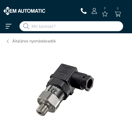
0
0
Általános nyomástávadók