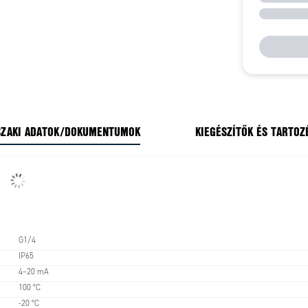
ZAKI ADATOK/DOKUMENTUMOK
KIEGÉSZÍTŐK ÉS TARTOZ
G1/4
IP65
4–20 mA
100 °C
-20 °C