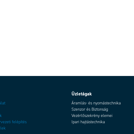
Üzletágak
álat
Áramlás- és nyomástechnika
Szenzor és Biztonság
k
Vezérlőszekrény elemei
rvezeti felépítés
Ipari hajtástechnika
elek