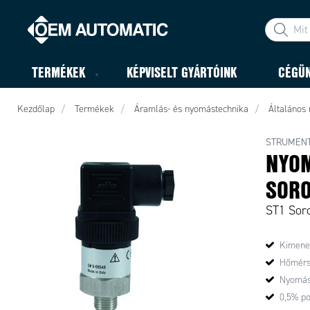
TERMÉKEK
KÉPVISELT GYÁRTÓINK
CÉGÜ
Kezdőlap
Termékek
Áramlás- és nyomástechnika
Általános
STRUMENT
NYOM
SOR
ST1 Sor
Kimenet
Hőmérsé
Nyomás 
0,5% p