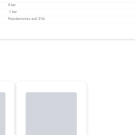
0 bar
-1 bar
Rozsdamentes acél 316L