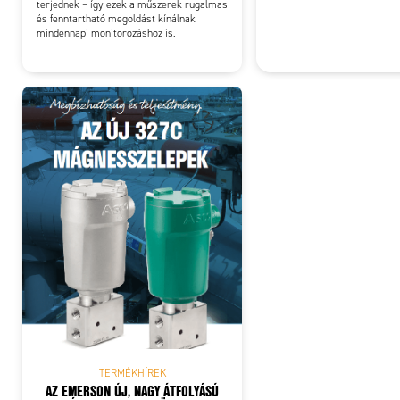
terjednek – így ezek a műszerek rugalmas
és fenntartható megoldást kínálnak
mindennapi monitorozáshoz is.
TERMÉKHÍREK
AZ EMERSON ÚJ, NAGY ÁTFOLYÁSÚ