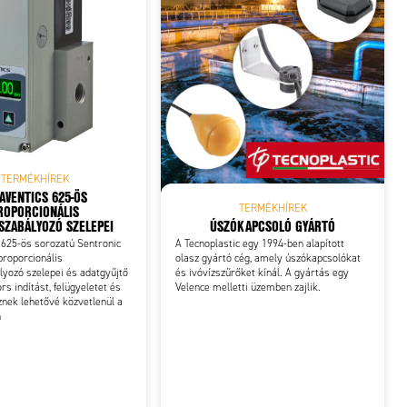
TERMÉKHÍREK
AVENTICS 625-ÖS
ROPORCIONÁLIS
TERMÉKHÍREK
ÚSZÓKAPCSOLÓ GYÁRTÓ
ZABÁLYOZÓ SZELEPEI
A Tecnoplastic egy 1994-ben alapított
625-ös sorozatú Sentronic
olasz gyártó cég, amely úszókapcsolókat
proporcionális
és ivóvízszűrőket kínál. A gyártás egy
yozó szelepei és adatgyűjtő
Velence melletti üzemben zajlik.
rs indítást, felügyeletet és
znek lehetővé közvetlenül a
n