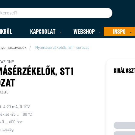
NKRŐL
KAPCSOLAT
WEBSHOP
INSPO
 nyomástávadók
Nyomásérzékelők, ST1 sorozat
AZIONE
ÁSÉRZÉKELŐK, ST1
KIVÁLASZ
OZAT
ozat
: 4-20 mA, 0-10V
klet -25 ... 100 °C
0 ... 600 bar
ontosság