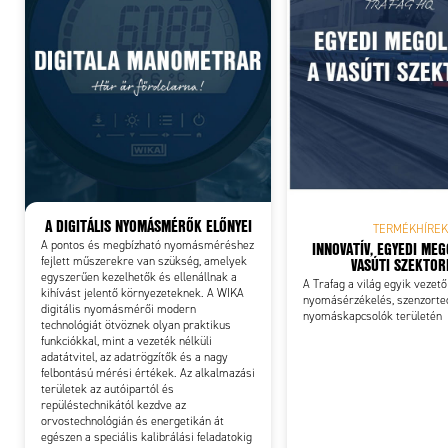
Add
A DIGITÁLIS NYOMÁSMÉRŐK ELŐNYEI
TERMÉKHÍREK
INNOVATÍV, EGYEDI ME
A pontos és megbízható nyomásméréshez
VASÚTI SZEKTO
fejlett műszerekre van szükség, amelyek
egyszerűen kezelhetők és ellenállnak a
A Trafag a világ egyik vezető
kihívást jelentő környezeteknek. A WIKA
nyomásérzékelés, szenzorte
digitális nyomásmérői modern
nyomáskapcsolók területén
technológiát ötvöznek olyan praktikus
funkciókkal, mint a vezeték nélküli
adatátvitel, az adatrögzítők és a nagy
felbontású mérési értékek. Az alkalmazási
területek az autóipartól és
repüléstechnikától kezdve az
orvostechnológián és energetikán át
egészen a speciális kalibrálási feladatokig