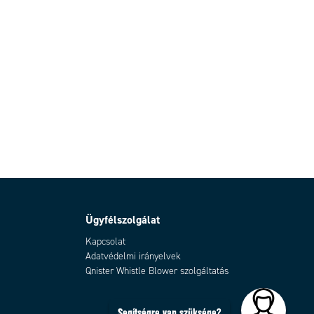
Ügyfélszolgálat
Kapcsolat
Adatvédelmi irányelvek
Qnister Whistle Blower szolgáltatás
Segítségre van szüksége?