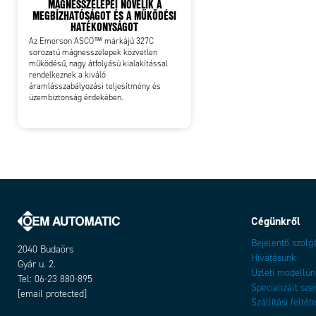
MÁGNESSZELEPEI NÖVELIK A
MEGBÍZHATÓSÁGOT ÉS A MŰKÖDÉSI
HATÉKONYSÁGOT
Az Emerson ASCO™ márkájú 327C
sorozatú mágnesszelepek közvetlen
működésű, nagy átfolyású kialakítással
rendelkeznek a kiváló
áramlásszabályozási teljesítmény és
üzembiztonság érdekében.
Cégünkről
Bejelentő szolg
2040 Budaörs
Hivatásunk
Gyár u. 2.
Üzleti modellün
Tel: 06-23 880-895
Specializált sze
[email protected]
Szállítási feltét