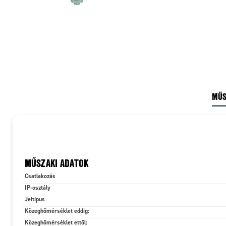
MŰS
MŰSZAKI ADATOK
Csatlakozás
IP-osztály
Jeltípus
Közeghőmérséklet eddig:
Közeghőmérséklet ettől: