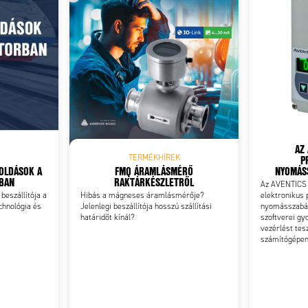
Add as new cart row
 to existing cart row
AZ 
P
TERMÉKHÍREK
GOLDÁSOK A
FMQ ÁRAMLÁSMÉRŐ
NYOMÁSS
RBAN
RAKTÁRKÉSZLETRŐL
Az AVENTICS 
 beszállítója a
Hibás a mágneses áramlásmérője?
elektronikus 
chnológia és
Jelenlegi beszállítója hosszú szállítási
nyomásszabál
határidőt kínál?
szoftverei gyo
vezérlést tes
számítógépe