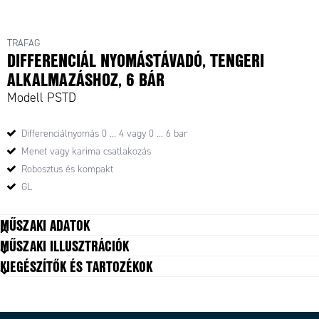
TRAFAG
DIFFERENCIÁL NYOMÁSTÁVADÓ, TENGERI
ALKALMAZÁSHOZ, 6 BÁR
Modell PSTD
Differenciálnyomás 0 ... 4 vagy 0 ... 6 bar
Menet vagy karima csatlakozás
Robosztus és kompakt
GL
MŰSZAKI ADATOK
MŰSZAKI ILLUSZTRÁCIÓK
Anyag
Sárgaréz
KIEGÉSZÍTŐK ÉS TARTOZÉKOK
Differenciálnyomás
0...4 bar
Elektromos csatlakozás
DIN EN175301-803-A
Érintkezők
Skiftekontakt