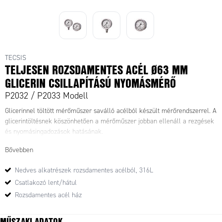
TECSIS
TELJESEN ROZSDAMENTES ACÉL Ø63 MM
GLICERIN CSILLAPÍTÁSÚ NYOMÁSMÉRŐ
P2032 / P2033 Modell
Glicerinnel töltött mérőműszer saválló acélból készült mérőrendszerrel. A
glicerintöltésnek köszönhetően a mérőműszer jobban ellenáll a rezgések
és nyomásingadozások hatásának.
Bővebben
Nedves alkatrészek rozsdamentes acélból, 316L
Csatlakozó lent/hátul
Rozsdamentes acél ház
MŰSZAKI ADATOK