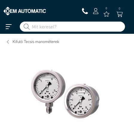
0
0
Kifutó Tecsis manométerek