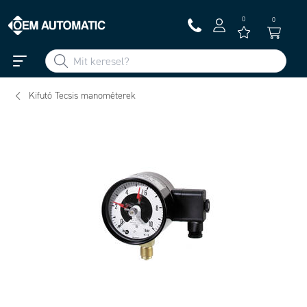
0
0
Kifutó Tecsis manométerek