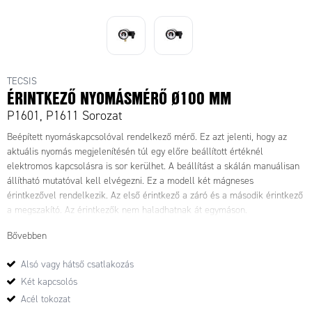
TECSIS
ÉRINTKEZŐ NYOMÁSMÉRŐ Ø100 MM
P1601, P1611 Sorozat
Beépített nyomáskapcsolóval rendelkező mérő. Ez azt jelenti, hogy az
aktuális nyomás megjelenítésén túl egy előre beállított értéknél
elektromos kapcsolásra is sor kerülhet. A beállítást a skálán manuálisan
állítható mutatóval kell elvégezni. Ez a modell két mágneses
érintkezővel rendelkezik. Az első érintkező a záró és a második érintkező
a megszakító. Az érintkezők nem haladhatnak át egymáson.
Bővebben
Alsó vagy hátső csatlakozás
Két kapcsolós
Acél tokozat