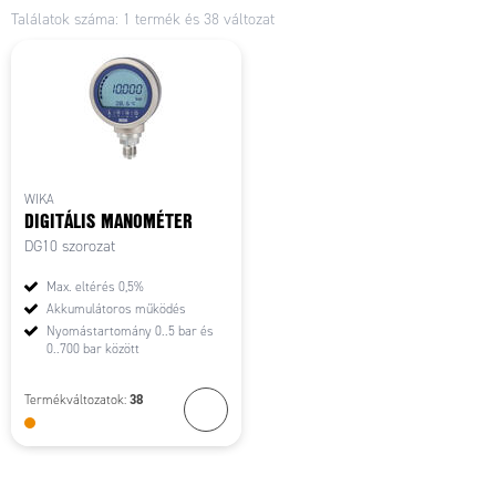
Találatok száma: 1 termék és 38 változat
WIKA
DIGITÁLIS MANOMÉTER
DG10 szorozat
Max. eltérés 0,5%
Akkumulátoros működés
Nyomástartomány 0..5 bar és
0..700 bar között
38
Termékváltozatok: