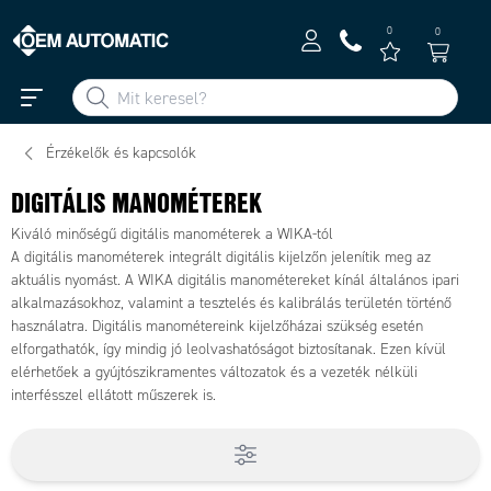
0
0
Érzékelők és kapcsolók
DIGITÁLIS MANOMÉTEREK
Kiváló minőségű digitális manométerek a WIKA-tól
A digitális manométerek integrált digitális kijelzőn jelenítik meg az
aktuális nyomást. A WIKA digitális manométereket kínál általános ipari
alkalmazásokhoz, valamint a tesztelés és kalibrálás területén történő
használatra. Digitális manométereink kijelzőházai szükség esetén
elforgathatók, így mindig jó leolvashatóságot biztosítanak. Ezen kívül
elérhetőek a gyújtószikramentes változatok és a vezeték nélküli
interfésszel ellátott műszerek is.