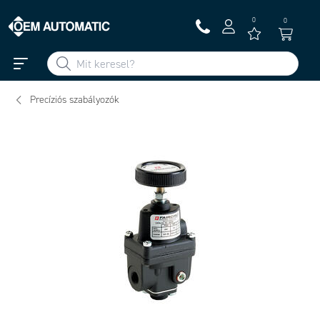
0
0
Precíziós szabályozók