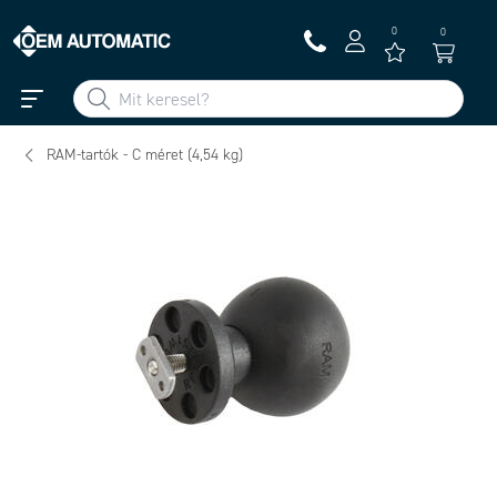
0
0
RAM-tartók - C méret (4,54 kg)