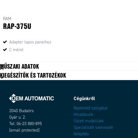
RAM
RAP-375U
Adapter lapos panelhez
C méret
MŰSZAKI ADATOK
KIEGÉSZÍTŐK ÉS TARTOZÉKOK
Anyag
Nagy szilárdságú kompozit
Serie size
C (1,5")
Type of part
Alap
Cégünkről
Bejelentő szolgálat
2040 Budaörs
Hivatásunk
Gyár u. 2.
Üzleti modellünk
Tel: 06-23 880-895
Specializált szervezeti
[email protected]
felépítés