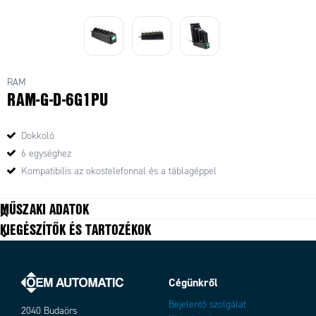
RAM
RAM-G-D-6G1PU
Dokkoló
6 egységhez
Kompatibilis az okostelefonnal és a táblagéppel
MŰSZAKI ADATOK
KIEGÉSZÍTŐK ÉS TARTOZÉKOK
Cégünkről
Bejelentő szolgálat
2040 Budaörs