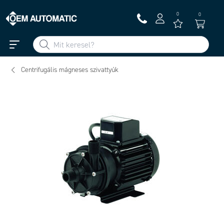
0
0
Centrifugális mágneses szivattyúk