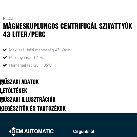
FLOJET
MÁGNESKUPLUNGOS CENTRIFUGÁL SZIVATTYÚK
43 LITER/PERC
Max. szállítási mennyiség 43 l/min
Max. nyomás 1,4 Bar
Hőmérséklet -20 ... 85°C
MŰSZAKI ADATOK
LETÖLTÉSEK
Csatlakozás
Tömlőcsatlakozás, 15 mm
MŰSZAKI ILLUSZTRÁCIÓK
Feszültség
230 V
KIEGÉSZÍTŐK ÉS TARTOZÉKOK
Material of pump house
Polipropilén
Max. nyomás
0,44 bar
Max. üzemi hőmérséklet
85 °C
Cégünkről
Min. üzemi hőmérséklet
-20 °C