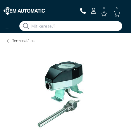
0
0
Termosztátok