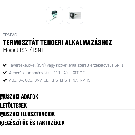
TRAFAG
TERMOSZTÁT TENGERI ALKALMAZÁSHOZ
Modell ISN / ISNT
Távérzékelővel (ISN) vagy közvetlenül szerelt érzékelővel (ISNT)
A mérési tartomány 20 ... 110 - 40 ... 300 ° C
ABS, BV, CCS, DNV, GL. KRS, LRS, RINA, RMRS
MŰSZAKI ADATOK
LETÖLTÉSEK
MŰSZAKI ILLUSZTRÁCIÓK
KIEGÉSZÍTŐK ÉS TARTOZÉKOK