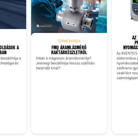
Add as new cart row
 to existing cart row
AZ 
P
TERMÉKHÍREK
GOLDÁSOK A
FMQ ÁRAMLÁSMÉRŐ
NYOMÁSS
RBAN
RAKTÁRKÉSZLETRŐL
Az AVENTICS 
 beszállítója a
Hibás a mágneses áramlásmérője?
elektronikus 
chnológia és
Jelenlegi beszállítója hosszú szállítási
nyomásszabál
határidőt kínál?
szoftverei gyo
vezérlést tes
számítógépe