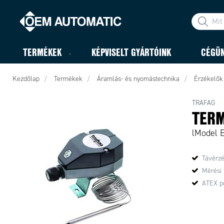
TERMÉKEK
KÉPVISELT GYÁRTÓINK
CÉGÜ
Kezdőlap
Termékek
Áramlás- és nyomástechnika
Érzékelők
TRAFAG
TERM
lModel 
Távérzé
Mérési t
ATEX p