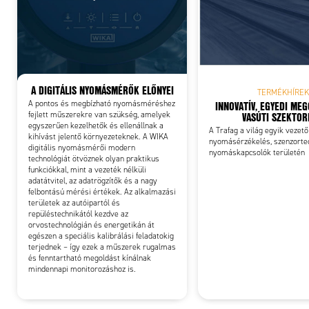
Add
A DIGITÁLIS NYOMÁSMÉRŐK ELŐNYEI
TERMÉKHÍREK
INNOVATÍV, EGYEDI ME
A pontos és megbízható nyomásméréshez
VASÚTI SZEKTO
fejlett műszerekre van szükség, amelyek
egyszerűen kezelhetők és ellenállnak a
A Trafag a világ egyik vezető
kihívást jelentő környezeteknek. A WIKA
nyomásérzékelés, szenzorte
digitális nyomásmérői modern
nyomáskapcsolók területén
technológiát ötvöznek olyan praktikus
funkciókkal, mint a vezeték nélküli
adatátvitel, az adatrögzítők és a nagy
felbontású mérési értékek. Az alkalmazási
területek az autóipartól és
repüléstechnikától kezdve az
orvostechnológián és energetikán át
egészen a speciális kalibrálási feladatokig
terjednek – így ezek a műszerek rugalmas
és fenntartható megoldást kínálnak
mindennapi monitorozáshoz is.