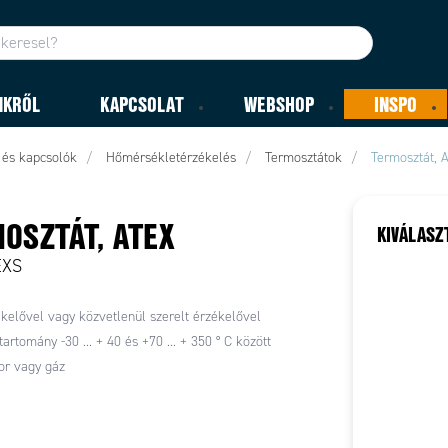
NKRŐL
KAPCSOLAT
WEBSHOP
INSPO
 és kapcsolók
Hőmérsékletérzékelés
Termosztátok
Termosztát, 
OSZTÁT, ATEX
KIVÁLASZ
EXS
kelővel vagy közvetlenül szerelt érzékelővel
artomány -30 ... + 40 és +70 ... + 350 ° C között
or vagy gáz