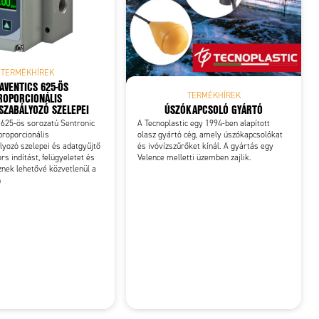
TERMÉKHÍREK
AVENTICS 625-ÖS
ROPORCIONÁLIS
TERMÉKHÍREK
ÚSZÓKAPCSOLÓ GYÁRTÓ
ZABÁLYOZÓ SZELEPEI
A Tecnoplastic egy 1994-ben alapított
625-ös sorozatú Sentronic
olasz gyártó cég, amely úszókapcsolókat
proporcionális
és ivóvízszűrőket kínál. A gyártás egy
yozó szelepei és adatgyűjtő
Velence melletti üzemben zajlik.
rs indítást, felügyeletet és
znek lehetővé közvetlenül a
n