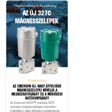
TERMÉKHÍREK
AZ EMERSON ÚJ, NAGY ÁTFOLYÁSÚ
MÁGNESSZELEPEI NÖVELIK A
MEGBÍZHATÓSÁGOT ÉS A MŰKÖDÉSI
HATÉKONYSÁGOT
Az Emerson ASCO™ márkájú 327C
sorozatú mágnesszelepek közvetlen
működésű, nagy átfolyású kialakítással